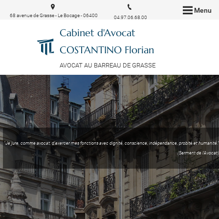
Menu
68 avenue de Grasse - Le Bocage - 06400
04.97.06.68.00
CANNES
Cabinet d'Avocat
COSTANTINO Florian
AVOCAT AU BARREAU DE GRASSE
"Je jure, comme avocat, d'exercer mes fonctions avec dignité, conscience, indépendance, probité et humanité."
(Serment de l'Avocat)