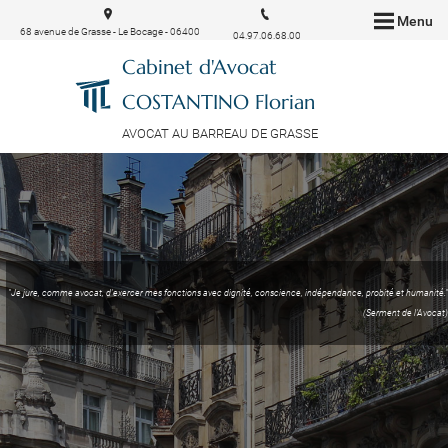
Menu
68 avenue de Grasse - Le Bocage - 06400
04.97.06.68.00
CANNES
Cabinet d'Avocat
COSTANTINO Florian
AVOCAT AU BARREAU DE GRASSE
"Je jure, comme avocat, d'exercer mes fonctions avec dignité, conscience, indépendance, probité et humanité."
(Serment de l'Avocat)